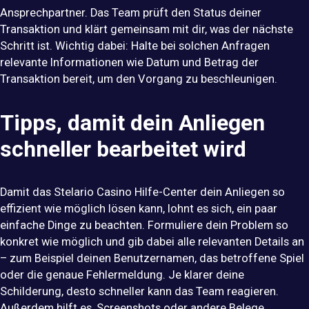
Ansprechpartner. Das Team prüft den Status deiner
Transaktion und klärt gemeinsam mit dir, was der nächste
Schritt ist. Wichtig dabei: Halte bei solchen Anfragen
relevante Informationen wie Datum und Betrag der
Transaktion bereit, um den Vorgang zu beschleunigen.
Tipps, damit dein Anliegen
schneller bearbeitet wird
Damit das Stelario Casino Hilfe-Center dein Anliegen so
effizient wie möglich lösen kann, lohnt es sich, ein paar
einfache Dinge zu beachten. Formuliere dein Problem so
konkret wie möglich und gib dabei alle relevanten Details an
– zum Beispiel deinen Benutzernamen, das betroffene Spiel
oder die genaue Fehlermeldung. Je klarer deine
Schilderung, desto schneller kann das Team reagieren.
Außerdem hilft es, Screenshots oder andere Belege