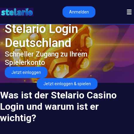
Anmelden
STELARIO CASINO LOGIN
Stelario Login
Deutschland
Schneller Zugang zu Ihrem
Spielerkonto
Jetzt einloggen
Jetzt einloggen & spielen
Was ist der Stelario Casino
Login und warum ist er
wichtig?