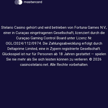
Stelario Casino gehört und wird betrieben von Fortuna Games N.V.,
einer in Curaçao eingetragenen Gesellschaft, lizenziert durch die
Curaçao Gaming Control Board unter Lizenz Nr.
OGL/2024/112/0974. Die Zahlungsabwicklung erfolgt durch
Deltaprime Limited, eine in Zypern registrierte Gesellschaft.
Glücksspiel ist nur für Personen ab 18 Jahren gestattet — spielen
Sie nie mehr als Sie sich leisten können zu verlieren. © 2026
casinostelario.net. Alle Rechte vorbehalten.