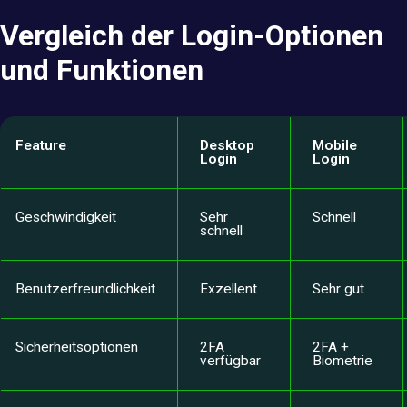
Vergleich der Login-Optionen
und Funktionen
Feature
Desktop
Mobile
Login
Login
Geschwindigkeit
Sehr
Schnell
schnell
Benutzerfreundlichkeit
Exzellent
Sehr gut
Sicherheitsoptionen
2FA
2FA +
verfügbar
Biometrie