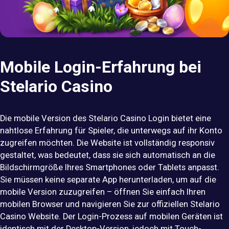
Mobile Login-Erfahrung bei
Stelario Casino
Die mobile Version des Stelario Casino Login bietet eine
nahtlose Erfahrung für Spieler, die unterwegs auf ihr Konto
zugreifen möchten. Die Website ist vollständig responsiv
gestaltet, was bedeutet, dass sie sich automatisch an die
Bildschirmgröße Ihres Smartphones oder Tablets anpasst.
Sie müssen keine separate App herunterladen, um auf die
mobile Version zuzugreifen – öffnen Sie einfach Ihren
mobilen Browser und navigieren Sie zur offiziellen Stelario
Casino Website. Der Login-Prozess auf mobilen Geräten ist
identisch mit der Desktop-Version, jedoch mit Touch-