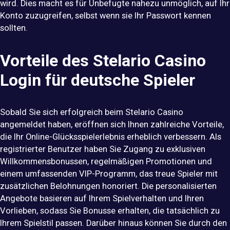
wird. Dies macht es für Unbefugte nahezu unmöglich, auf Ihr
Konto zuzugreifen, selbst wenn sie Ihr Passwort kennen
sollten.
Vorteile des Stelario Casino
Login für deutsche Spieler
Sobald Sie sich erfolgreich beim Stelario Casino
angemeldet haben, eröffnen sich Ihnen zahlreiche Vorteile,
die Ihr Online-Glücksspielerlebnis erheblich verbessern. Als
registrierter Benutzer haben Sie Zugang zu exklusiven
Willkommensbonussen, regelmäßigen Promotionen und
einem umfassenden VIP-Programm, das treue Spieler mit
zusätzlichen Belohnungen honoriert. Die personalisierten
Angebote basieren auf Ihrem Spielverhalten und Ihren
Vorlieben, sodass Sie Bonusse erhalten, die tatsächlich zu
Ihrem Spielstil passen. Darüber hinaus können Sie durch den