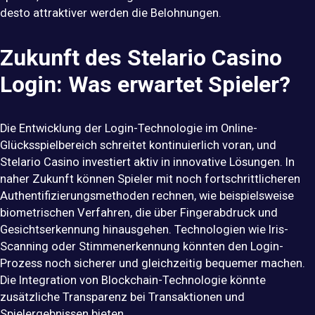
desto attraktiver werden die Belohnungen.
Zukunft des Stelario Casino
Login: Was erwartet Spieler?
Die Entwicklung der Login-Technologie im Online-
Glücksspielbereich schreitet kontinuierlich voran, und
Stelario Casino investiert aktiv in innovative Lösungen. In
naher Zukunft können Spieler mit noch fortschrittlicheren
Authentifizierungsmethoden rechnen, wie beispielsweise
biometrischen Verfahren, die über Fingerabdruck und
Gesichtserkennung hinausgehen. Technologien wie Iris-
Scanning oder Stimmenerkennung könnten den Login-
Prozess noch sicherer und gleichzeitig bequemer machen.
Die Integration von Blockchain-Technologie könnte
zusätzliche Transparenz bei Transaktionen und
Spielergebnissen bieten.