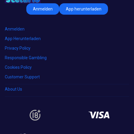
Anmelden
App herunterladen
Anmelden
App Herunterladen
Privacy Policy
Responsible Gambling
Cookies Policy
Customer Support
About Us