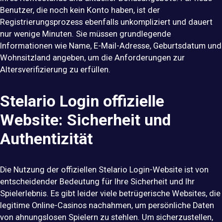
Benutzer, die noch kein Konto haben, ist der
Registrierungsprozess ebenfalls unkompliziert und dauert
nur wenige Minuten. Sie müssen grundlegende
Informationen wie Name, E-Mail-Adresse, Geburtsdatum und
Wohnsitzland angeben, um die Anforderungen zur
Altersverifizierung zu erfüllen.
Stelario Login offizielle
Website: Sicherheit und
Authentizität
Die Nutzung der offiziellen Stelario Login-Website ist von
entscheidender Bedeutung für Ihre Sicherheit und Ihr
Spielerlebnis. Es gibt leider viele betrügerische Websites, die
legitime Online-Casinos nachahmen, um persönliche Daten
von ahnungslosen Spielern zu stehlen. Um sicherzustellen,