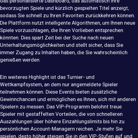
das personalisierte Dashboard, das automatisch Ihre
bevorzugten Spiele und kürzlich gespielten Titel anzeigt,
sodass Sie schnell zu Ihren Favoriten zurückkehren können.
Die Plattform nutzt intelligente Algorithmen, um Ihnen neue
Spiele vorzuschlagen, die Ihren Vorlieben entsprechen
könnten. Dies spart Zeit bei der Suche nach neuen
Unterhaltungsmöglichkeiten und stellt sicher, dass Sie
immer Zugang zu Inhalten haben, die Sie wahrscheinlich
genießen werden.
Ein weiteres Highlight ist das Turnier- und
Wettkampfsystem, an dem nur angemeldete Spieler
teilnehmen können. Diese Events bieten zusätzliche
Gewinnchancen und ermöglichen es Ihnen, sich mit anderen
Spielern zu messen. Das VIP-Programm belohnt treue
Spieler mit gestaffelten Vorteilen, die von schnelleren
Auszahlungen über höhere Einzahlungslimits bis hin zu
persönlichen Account-Managern reichen. Je mehr Sie
spielen, desto höher steigen Sie in den VIP-Stufen auf und