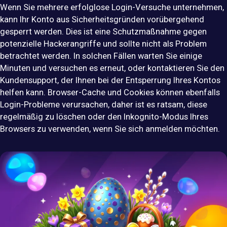
Wenn Sie mehrere erfolglose Login-Versuche unternehmen,
kann Ihr Konto aus Sicherheitsgründen vorübergehend
gesperrt werden. Dies ist eine Schutzmaßnahme gegen
potenzielle Hackerangriffe und sollte nicht als Problem
betrachtet werden. In solchen Fällen warten Sie einige
Minuten und versuchen es erneut, oder kontaktieren Sie den
Kundensupport, der Ihnen bei der Entsperrung Ihres Kontos
helfen kann. Browser-Cache und Cookies können ebenfalls
Login-Probleme verursachen, daher ist es ratsam, diese
regelmäßig zu löschen oder den Inkognito-Modus Ihres
Browsers zu verwenden, wenn Sie sich anmelden möchten.